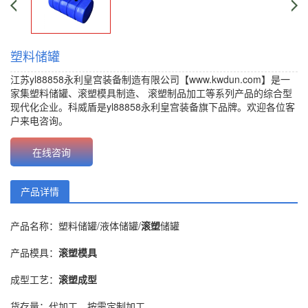
塑料储罐
江苏yl88858永利皇宫装备制造有限公司【www.kwdun.com】是一
家集塑料储罐、
滚塑模具制造
、
滚塑制品加工
等系列产品的综合型
现代化企业。科威盾是yl88858永利皇宫装备旗下品牌。欢迎各位客
户来电咨询。
价格：{content.click}元 批发价：{content.click}元
在线咨询
产品详情
产品名称：塑料储罐/液体储罐/
滚塑
储罐
产品模具：
滚塑模具
成型工艺：
滚塑成型
货存量：代加工，按需定制加工